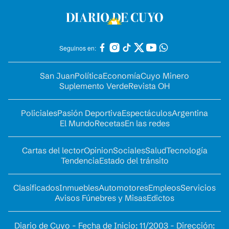
Seguinos en:
San Juan
Política
Economía
Cuyo Minero
Suplemento Verde
Revista OH
Policiales
Pasión Deportiva
Espectáculos
Argentina
El Mundo
Recetas
En las redes
Cartas del lector
Opinion
Sociales
Salud
Tecnología
Tendencia
Estado del tránsito
Clasificados
Inmuebles
Automotores
Empleos
Servicios
Avisos Fúnebres y Misas
Edictos
Diario de Cuyo - Fecha de Inicio: 11/2003 - Dirección: