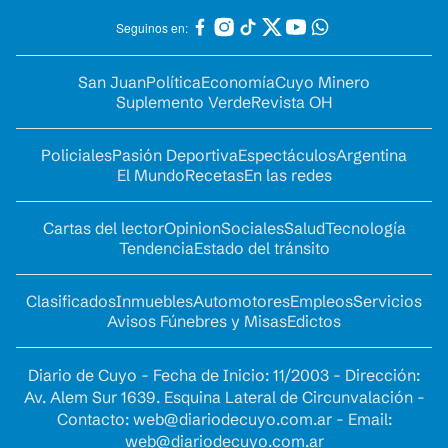
Seguinos en:
San Juan
Política
Economía
Cuyo Minero
Suplemento Verde
Revista OH
Policiales
Pasión Deportiva
Espectáculos
Argentina
El Mundo
Recetas
En las redes
Cartas del lector
Opinion
Sociales
Salud
Tecnología
Tendencia
Estado del tránsito
Clasificados
Inmuebles
Automotores
Empleos
Servicios
Avisos Fúnebres y Misas
Edictos
Diario de Cuyo - Fecha de Inicio: 11/2003 - Dirección:
Av. Alem Sur 1639. Esquina Lateral de Circunvalación -
Contacto:
web@diariodecuyo.com.ar
- Email:
web@diariodecuyo.com.ar