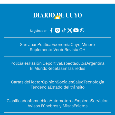
Seguinos en:
San Juan
Política
Economía
Cuyo Minero
Suplemento Verde
Revista OH
Policiales
Pasión Deportiva
Espectáculos
Argentina
El Mundo
Recetas
En las redes
Cartas del lector
Opinion
Sociales
Salud
Tecnología
Tendencia
Estado del tránsito
Clasificados
Inmuebles
Automotores
Empleos
Servicios
Avisos Fúnebres y Misas
Edictos