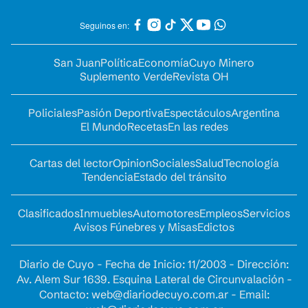
Seguinos en:
San Juan
Política
Economía
Cuyo Minero
Suplemento Verde
Revista OH
Policiales
Pasión Deportiva
Espectáculos
Argentina
El Mundo
Recetas
En las redes
Cartas del lector
Opinion
Sociales
Salud
Tecnología
Tendencia
Estado del tránsito
Clasificados
Inmuebles
Automotores
Empleos
Servicios
Avisos Fúnebres y Misas
Edictos
Diario de Cuyo - Fecha de Inicio: 11/2003 - Dirección:
Av. Alem Sur 1639. Esquina Lateral de Circunvalación -
Contacto:
web@diariodecuyo.com.ar
- Email: