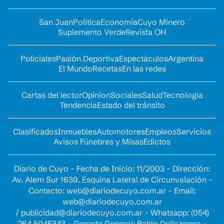
San Juan
Política
Economía
Cuyo Minero
Suplemento Verde
Revista OH
Policiales
Pasión Deportiva
Espectáculos
Argentina
El Mundo
Recetas
En las redes
Cartas del lector
Opinion
Sociales
Salud
Tecnología
Tendencia
Estado del tránsito
Clasificados
Inmuebles
Automotores
Empleos
Servicios
Avisos Fúnebres y Misas
Edictos
Diario de Cuyo - Fecha de Inicio: 11/2003 - Dirección:
Av. Alem Sur 1639. Esquina Lateral de Circunvalación -
Contacto:
web@diariodecuyo.com.ar
- Email:
web@diariodecuyo.com.ar
/
publicidad@diariodecuyo.com.ar
-
Whatsapp: (054)
264 5045343 - Gerente General: Pablo Dellazoppa -