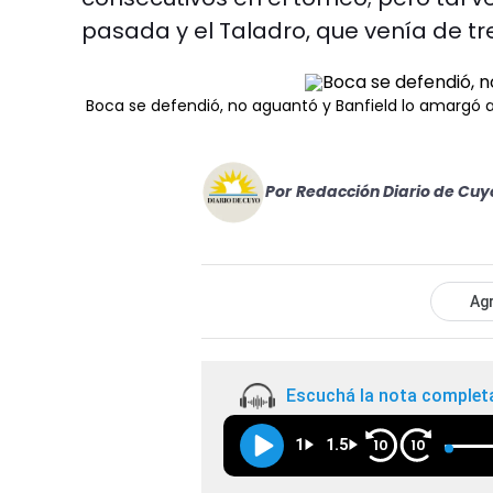
pasada y el Taladro, que venía de tr
Boca se defendió, no aguantó y Banfield lo amargó al
Por
Redacción Diario de Cuy
Agr
Escuchá la nota complet
1
1.5
10
10