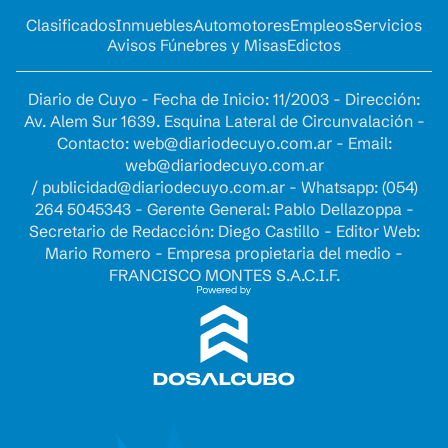
Clasificados
Inmuebles
Automotores
Empleos
Servicios
Avisos Fúnebres y Misas
Edictos
Diario de Cuyo - Fecha de Inicio: 11/2003 - Dirección:
Av. Alem Sur 1639. Esquina Lateral de Circunvalación -
Contacto:
web@diariodecuyo.com.ar
- Email:
web@diariodecuyo.com.ar
/
publicidad@diariodecuyo.com.ar
-
Whatsapp: (054)
264 5045343 - Gerente General: Pablo Dellazoppa -
Secretario de Redacción: Diego Castillo - Editor Web:
Mario Romero - Empresa propietaria del medio -
FRANCISCO MONTES S.A.C.I.F.