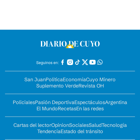
Seguinos en:
San Juan
Política
Economía
Cuyo Minero
Suplemento Verde
Revista OH
Policiales
Pasión Deportiva
Espectáculos
Argentina
El Mundo
Recetas
En las redes
Cartas del lector
Opinion
Sociales
Salud
Tecnología
Tendencia
Estado del tránsito