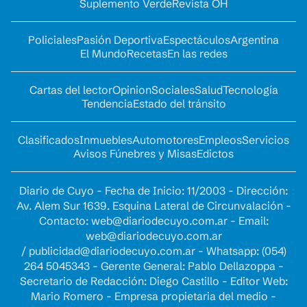
Suplemento Verde
Revista OH
Policiales
Pasión Deportiva
Espectáculos
Argentina
El Mundo
Recetas
En las redes
Cartas del lector
Opinion
Sociales
Salud
Tecnología
Tendencia
Estado del tránsito
Clasificados
Inmuebles
Automotores
Empleos
Servicios
Avisos Fúnebres y Misas
Edictos
Diario de Cuyo - Fecha de Inicio: 11/2003 - Dirección:
Av. Alem Sur 1639. Esquina Lateral de Circunvalación -
Contacto:
web@diariodecuyo.com.ar
- Email:
web@diariodecuyo.com.ar
/
publicidad@diariodecuyo.com.ar
-
Whatsapp: (054)
264 5045343 - Gerente General: Pablo Dellazoppa -
Secretario de Redacción: Diego Castillo - Editor Web:
Mario Romero - Empresa propietaria del medio -