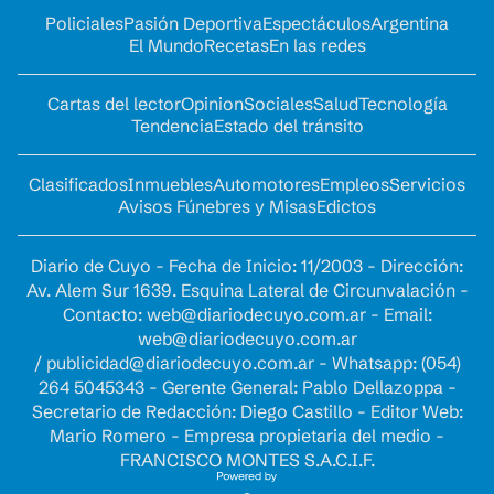
Policiales
Pasión Deportiva
Espectáculos
Argentina
El Mundo
Recetas
En las redes
Cartas del lector
Opinion
Sociales
Salud
Tecnología
Tendencia
Estado del tránsito
Clasificados
Inmuebles
Automotores
Empleos
Servicios
Avisos Fúnebres y Misas
Edictos
Diario de Cuyo - Fecha de Inicio: 11/2003 - Dirección:
Av. Alem Sur 1639. Esquina Lateral de Circunvalación -
Contacto:
web@diariodecuyo.com.ar
- Email:
web@diariodecuyo.com.ar
/
publicidad@diariodecuyo.com.ar
-
Whatsapp: (054)
264 5045343 - Gerente General: Pablo Dellazoppa -
Secretario de Redacción: Diego Castillo - Editor Web:
Mario Romero - Empresa propietaria del medio -
FRANCISCO MONTES S.A.C.I.F.