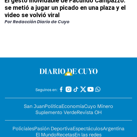
El gesto inolvidable de Facundo Campazzo:
se metió a jugar un picado en una plaza y el
video se volvió viral
Por
Redacción Diario de Cuyo
Seguinos en:
San Juan
Política
Economía
Cuyo Minero
Suplemento Verde
Revista OH
Policiales
Pasión Deportiva
Espectáculos
Argentina
El Mundo
Recetas
En las redes