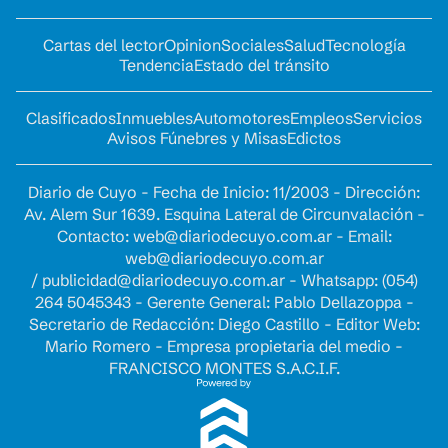
Cartas del lector
Opinion
Sociales
Salud
Tecnología
Tendencia
Estado del tránsito
Clasificados
Inmuebles
Automotores
Empleos
Servicios
Avisos Fúnebres y Misas
Edictos
Diario de Cuyo - Fecha de Inicio: 11/2003 - Dirección:
Av. Alem Sur 1639. Esquina Lateral de Circunvalación -
Contacto:
web@diariodecuyo.com.ar
- Email:
web@diariodecuyo.com.ar
/
publicidad@diariodecuyo.com.ar
-
Whatsapp: (054)
264 5045343 - Gerente General: Pablo Dellazoppa -
Secretario de Redacción: Diego Castillo - Editor Web:
Mario Romero - Empresa propietaria del medio -
FRANCISCO MONTES S.A.C.I.F.