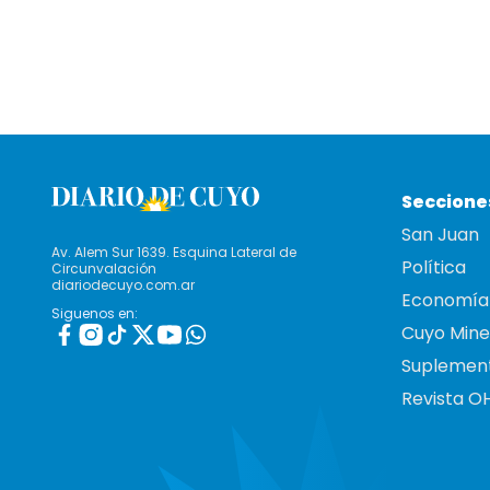
Seccione
San Juan
Av. Alem Sur 1639. Esquina Lateral de
Política
Circunvalación
diariodecuyo.com.ar
Economía
Siguenos en:
Cuyo Mine
Suplemen
Revista O