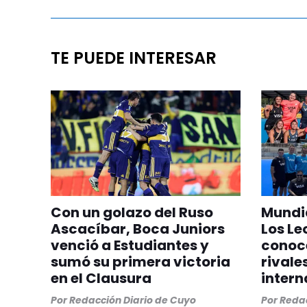
TE PUEDE INTERESAR
Con un golazo del Ruso
Mundia
Ascacíbar, Boca Juniors
Los Le
venció a Estudiantes y
conoc
sumó su primera victoria
rivale
en el Clausura
intern
Por
Redacción Diario de Cuyo
Por
Redac