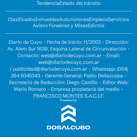
Tendencia
Estado del tránsito
Clasificados
Inmuebles
Automotores
Empleos
Servicios
Avisos Fúnebres y Misas
Edictos
Diario de Cuyo - Fecha de Inicio: 11/2003 - Dirección:
Av. Alem Sur 1639. Esquina Lateral de Circunvalación -
Contacto:
web@diariodecuyo.com.ar
- Email:
web@diariodecuyo.com.ar
/
publicidad@diariodecuyo.com.ar
-
Whatsapp: (054)
264 5045343 - Gerente General: Pablo Dellazoppa -
Secretario de Redacción: Diego Castillo - Editor Web:
Mario Romero - Empresa propietaria del medio -
FRANCISCO MONTES S.A.C.I.F.