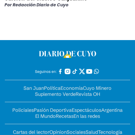
Por
Redacción Diario de Cuyo
Seguinos en:
San Juan
Política
Economía
Cuyo Minero
Suplemento Verde
Revista OH
Policiales
Pasión Deportiva
Espectáculos
Argentina
El Mundo
Recetas
En las redes
Cartas del lector
Opinion
Sociales
Salud
Tecnología