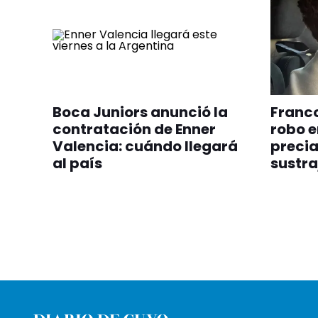
Boca Juniors anunció la
Franco
contratación de Enner
robo e
Valencia: cuándo llegará
precia
al país
sustra