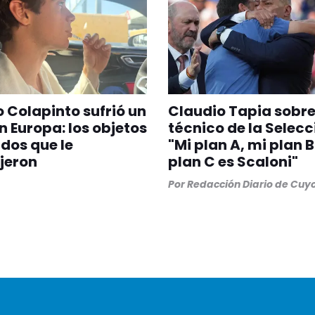
 Colapinto sufrió un
Claudio Tapia sobre
n Europa: los objetos
técnico de la Selecc
dos que le
"Mi plan A, mi plan B
jeron
plan C es Scaloni"
Por
Redacción Diario de Cuy