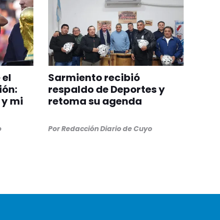
 el
Sarmiento recibió
ión:
respaldo de Deportes y
 y mi
retoma su agenda
o
Por
Redacción Diario de Cuyo