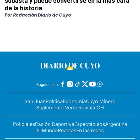
subasta y puede convertirse en la más cara
de la historia
Por
Redacción Diario de Cuyo
Seguinos en:
San Juan
Política
Economía
Cuyo Minero
Suplemento Verde
Revista OH
Policiales
Pasión Deportiva
Espectáculos
Argentina
El Mundo
Recetas
En las redes