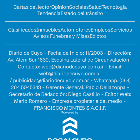
Cartas del lector
Opinion
Sociales
Salud
Tecnología
Tendencia
Estado del tránsito
Clasificados
Inmuebles
Automotores
Empleos
Servicios
Avisos Fúnebres y Misas
Edictos
Diario de Cuyo - Fecha de Inicio: 11/2003 - Dirección:
Av. Alem Sur 1639. Esquina Lateral de Circunvalación -
Contacto:
web@diariodecuyo.com.ar
- Email:
web@diariodecuyo.com.ar
/
publicidad@diariodecuyo.com.ar
-
Whatsapp: (054)
264 5045343 - Gerente General: Pablo Dellazoppa -
Secretario de Redacción: Diego Castillo - Editor Web:
Mario Romero - Empresa propietaria del medio -
FRANCISCO MONTES S.A.C.I.F.