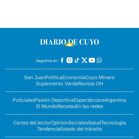
Seguinos en:
San Juan
Política
Economía
Cuyo Minero
Suplemento Verde
Revista OH
Policiales
Pasión Deportiva
Espectáculos
Argentina
El Mundo
Recetas
En las redes
Cartas del lector
Opinion
Sociales
Salud
Tecnología
Tendencia
Estado del tránsito