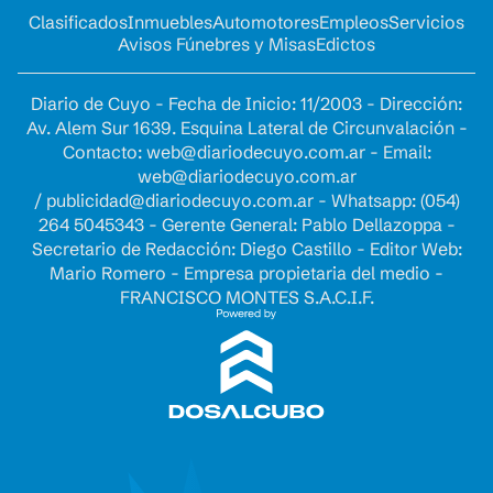
Clasificados
Inmuebles
Automotores
Empleos
Servicios
Avisos Fúnebres y Misas
Edictos
Diario de Cuyo - Fecha de Inicio: 11/2003 - Dirección:
Av. Alem Sur 1639. Esquina Lateral de Circunvalación -
Contacto:
web@diariodecuyo.com.ar
- Email:
web@diariodecuyo.com.ar
/
publicidad@diariodecuyo.com.ar
-
Whatsapp: (054)
264 5045343 - Gerente General: Pablo Dellazoppa -
Secretario de Redacción: Diego Castillo - Editor Web:
Mario Romero - Empresa propietaria del medio -
FRANCISCO MONTES S.A.C.I.F.