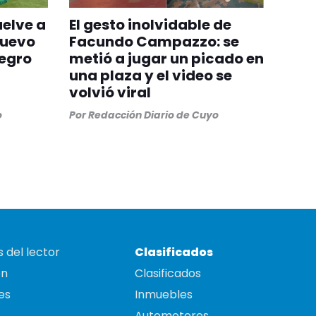
uelve a
El gesto inolvidable de
nuevo
Facundo Campazzo: se
egro
metió a jugar un picado en
una plaza y el video se
volvió viral
o
Por
Redacción Diario de Cuyo
 del lector
Clasificados
on
Clasificados
es
Inmuebles
Automotores