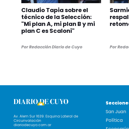
Claudio Tapia sobre el
Sarmie
técnico de la Selección:
respal
"Mi plan A, mi plan B y mi
retom
plan C es Scaloni"
Por
Redacción Diario de Cuyo
Por
Redac
Seccione
San Juan
Av. Alem Sur 1639. Esquina Lateral de
Política
Circunvalación
diariodecuyo.com.ar
Economía