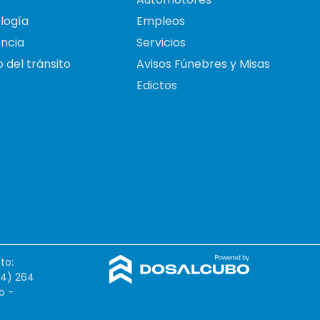
logía
Empleos
ncia
Servicios
 del tránsito
Avisos Fúnebres y Misas
Edictos
to:
54) 264
o -