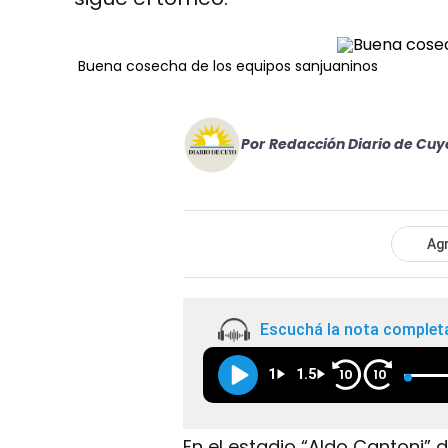
Buena cosecha de los equipos sanjuaninos
Por
Redacción Diario de Cuy
Agr
Escuchá la nota complet
1
1.5
10
10
En el estadio “Aldo Cantoni” 