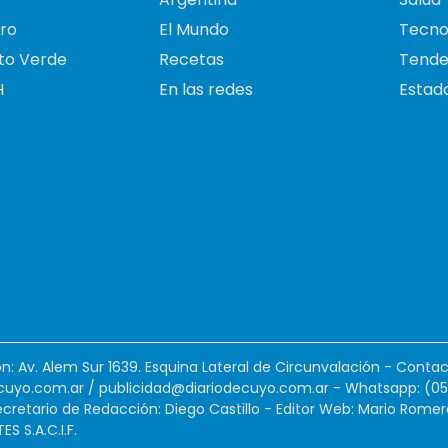
ro
El Mundo
Tecno
to Verde
Recetas
Tende
H
En las redes
Estado
ión: Av. Alem Sur 1639. Esquina Lateral de Circunvalación - Contac
cuyo.com.ar
/
publicidad@diariodecuyo.com.ar
-
Whatsapp: (0
cretario de Redacción: Diego Castillo - Editor Web: Mario Romer
 S.A.C.I.F.