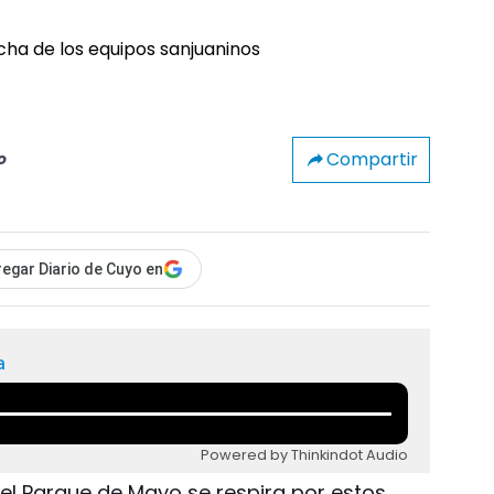
Compartir
o
egar Diario de Cuyo en
a
Powered by Thinkindot Audio
del Parque de Mayo se respira por estos