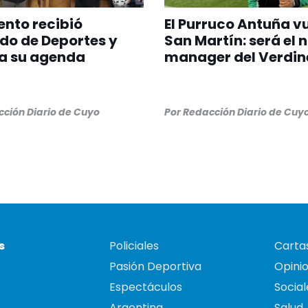
nto recibió
El Purruco Antuña v
do de Deportes y
San Martín: será el 
a su agenda
manager del Verdin
ción Diario de Cuyo
Por
Redacción Diario de Cuy
s
Policiales
Cartas
Pasión Deportiva
Opini
Espectáculos
Social
Argentina
Salud