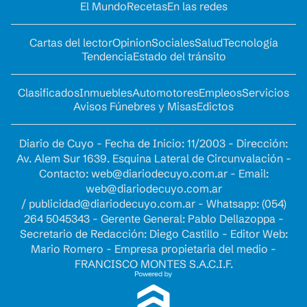
El Mundo
Recetas
En las redes
Cartas del lector
Opinion
Sociales
Salud
Tecnología
Tendencia
Estado del tránsito
Clasificados
Inmuebles
Automotores
Empleos
Servicios
Avisos Fúnebres y Misas
Edictos
Diario de Cuyo - Fecha de Inicio: 11/2003 - Dirección:
Av. Alem Sur 1639. Esquina Lateral de Circunvalación -
Contacto:
web@diariodecuyo.com.ar
- Email:
web@diariodecuyo.com.ar
/
publicidad@diariodecuyo.com.ar
-
Whatsapp: (054)
264 5045343 - Gerente General: Pablo Dellazoppa -
Secretario de Redacción: Diego Castillo - Editor Web:
Mario Romero - Empresa propietaria del medio -
FRANCISCO MONTES S.A.C.I.F.