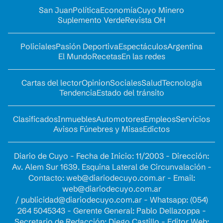
San Juan
Política
Economía
Cuyo Minero
Suplemento Verde
Revista OH
Policiales
Pasión Deportiva
Espectáculos
Argentina
El Mundo
Recetas
En las redes
Cartas del lector
Opinion
Sociales
Salud
Tecnología
Tendencia
Estado del tránsito
Clasificados
Inmuebles
Automotores
Empleos
Servicios
Avisos Fúnebres y Misas
Edictos
Diario de Cuyo - Fecha de Inicio: 11/2003 - Dirección:
Av. Alem Sur 1639. Esquina Lateral de Circunvalación -
Contacto:
web@diariodecuyo.com.ar
- Email:
web@diariodecuyo.com.ar
/
publicidad@diariodecuyo.com.ar
-
Whatsapp: (054)
264 5045343 - Gerente General: Pablo Dellazoppa -
Secretario de Redacción: Diego Castillo - Editor Web: