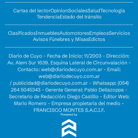
Cartas del lector
Opinion
Sociales
Salud
Tecnología
Tendencia
Estado del tránsito
Clasificados
Inmuebles
Automotores
Empleos
Servicios
Avisos Fúnebres y Misas
Edictos
Diario de Cuyo - Fecha de Inicio: 11/2003 - Dirección:
Av. Alem Sur 1639. Esquina Lateral de Circunvalación -
Contacto:
web@diariodecuyo.com.ar
- Email:
web@diariodecuyo.com.ar
/
publicidad@diariodecuyo.com.ar
-
Whatsapp: (054)
264 5045343 - Gerente General: Pablo Dellazoppa -
Secretario de Redacción: Diego Castillo - Editor Web:
Mario Romero - Empresa propietaria del medio -
FRANCISCO MONTES S.A.C.I.F.