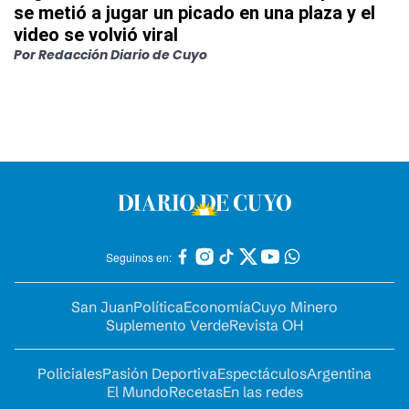
se metió a jugar un picado en una plaza y el
video se volvió viral
Por
Redacción Diario de Cuyo
Seguinos en:
San Juan
Política
Economía
Cuyo Minero
Suplemento Verde
Revista OH
Policiales
Pasión Deportiva
Espectáculos
Argentina
El Mundo
Recetas
En las redes