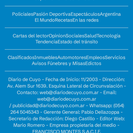
Policiales
Pasión Deportiva
Espectáculos
Argentina
El Mundo
Recetas
En las redes
Cartas del lector
Opinion
Sociales
Salud
Tecnología
Tendencia
Estado del tránsito
Clasificados
Inmuebles
Automotores
Empleos
Servicios
Avisos Fúnebres y Misas
Edictos
Diario de Cuyo - Fecha de Inicio: 11/2003 - Dirección:
Av. Alem Sur 1639. Esquina Lateral de Circunvalación -
Contacto:
web@diariodecuyo.com.ar
- Email:
web@diariodecuyo.com.ar
/
publicidad@diariodecuyo.com.ar
-
Whatsapp: (054)
264 5045343 - Gerente General: Pablo Dellazoppa -
Secretario de Redacción: Diego Castillo - Editor Web:
Mario Romero - Empresa propietaria del medio -
FRANCISCO MONTES S.A.C.I.F.