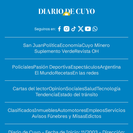
Seguinos en:
San Juan
Política
Economía
Cuyo Minero
Suplemento Verde
Revista OH
Policiales
Pasión Deportiva
Espectáculos
Argentina
El Mundo
Recetas
En las redes
Cartas del lector
Opinion
Sociales
Salud
Tecnología
Tendencia
Estado del tránsito
Clasificados
Inmuebles
Automotores
Empleos
Servicios
Avisos Fúnebres y Misas
Edictos
Diario de Cuyo - Fecha de Inicio: 11/2003 - Dirección: