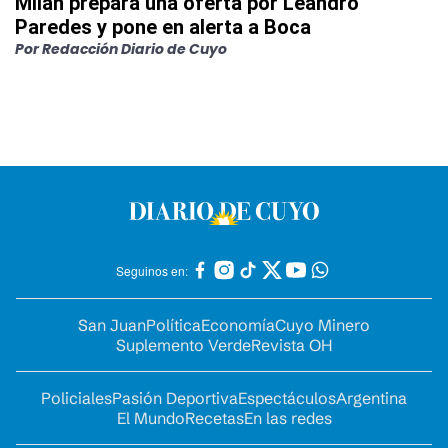
Milan prepara una oferta por Leandro
Paredes y pone en alerta a Boca
Por
Redacción Diario de Cuyo
Seguinos en:
San Juan
Política
Economía
Cuyo Minero
Suplemento Verde
Revista OH
Policiales
Pasión Deportiva
Espectáculos
Argentina
El Mundo
Recetas
En las redes