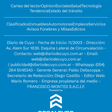
Cartas del lector
Opinion
Sociales
Salud
Tecnología
Tendencia
Estado del tránsito
Clasificados
Inmuebles
Automotores
Empleos
Servicios
Avisos Fúnebres y Misas
Edictos
Diario de Cuyo - Fecha de Inicio: 11/2003 - Dirección:
Av. Alem Sur 1639. Esquina Lateral de Circunvalación -
Contacto:
web@diariodecuyo.com.ar
- Email:
web@diariodecuyo.com.ar
/
publicidad@diariodecuyo.com.ar
-
Whatsapp: (054)
264 5045343 - Gerente General: Pablo Dellazoppa -
Secretario de Redacción: Diego Castillo - Editor Web:
Mario Romero - Empresa propietaria del medio -
FRANCISCO MONTES S.A.C.I.F.