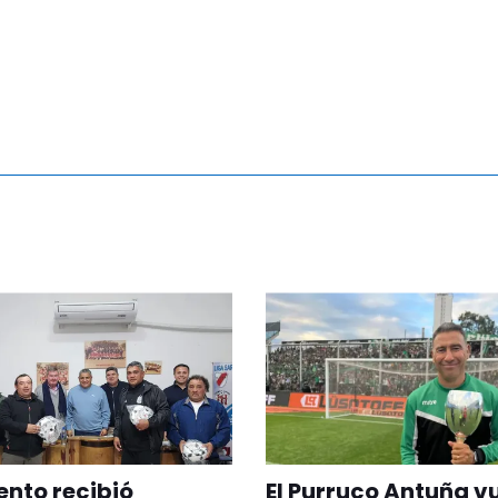
nto recibió
El Purruco Antuña v