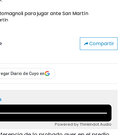
rtín
Compartir
o
egar Diario de Cuyo en
a
Powered by Thinkindot Audio
diferencia de lo probado ayer en el predio