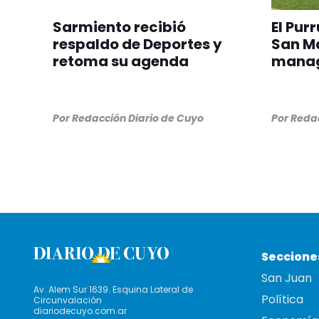
Sarmiento recibió
El Pur
respaldo de Deportes y
San Ma
retoma su agenda
manag
Por
Redacción Diario de Cuyo
Por
Redac
Seccione
San Juan
Av. Alem Sur 1639. Esquina Lateral de
Política
Circunvalación
diariodecuyo.com.ar