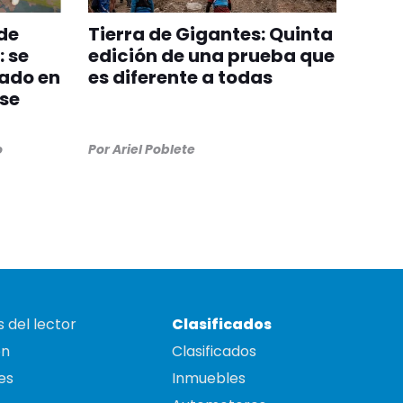
 de
Tierra de Gigantes: Quinta
 se
edición de una prueba que
cado en
es diferente a todas
 se
o
Por
Ariel Poblete
 del lector
Clasificados
on
Clasificados
es
Inmuebles