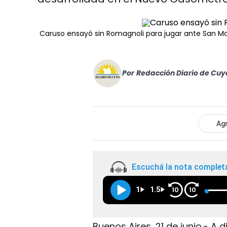
Caruso ensayó sin Romagnoli para jugar ante San Ma
Por
Redacción Diario de Cuy
Agr
Escuchá la nota complet
1
1.5
10
10
Buenos Aires, 21 de junio.- A 