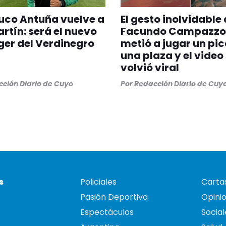
ruco Antuña vuelve a
El gesto inolvidable
rtín: será el nuevo
Facundo Campazzo:
er del Verdinegro
metió a jugar un pi
una plaza y el video
volvió viral
ción Diario de Cuyo
Por
Redacción Diario de Cuy
s
Policiales
Cartas
Pasión Deportiva
Opini
Espectáculos
Social