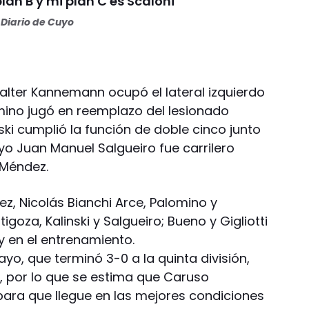
plan B y mi plan C es Scaloni"
Diario de Cuyo
Walter Kannemann ocupó el lateral izquierdo
omino jugó en reemplazo del lesionado
nski cumplió la función de doble cinco junto
yo Juan Manuel Salgueiro fue carrilero
 Méndez.
ez, Nicolás Bianchi Arce, Palomino y
igoza, Kalinski y Salgueiro; Bueno y Gigliotti
y en el entrenamiento.
yo, que terminó 3-0 a la quinta división,
, por lo que se estima que Caruso
ara que llegue en las mejores condiciones