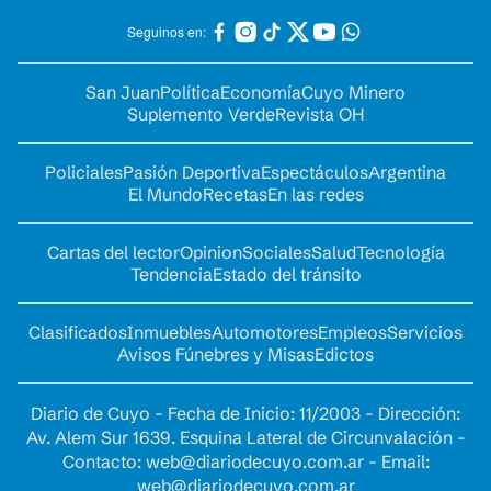
Seguinos en:
San Juan
Política
Economía
Cuyo Minero
Suplemento Verde
Revista OH
Policiales
Pasión Deportiva
Espectáculos
Argentina
El Mundo
Recetas
En las redes
Cartas del lector
Opinion
Sociales
Salud
Tecnología
Tendencia
Estado del tránsito
Clasificados
Inmuebles
Automotores
Empleos
Servicios
Avisos Fúnebres y Misas
Edictos
Diario de Cuyo - Fecha de Inicio: 11/2003 - Dirección:
Av. Alem Sur 1639. Esquina Lateral de Circunvalación -
Contacto:
web@diariodecuyo.com.ar
- Email:
web@diariodecuyo.com.ar