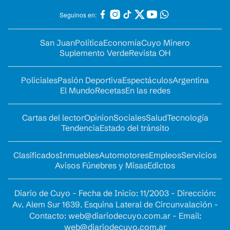
Seguinos en:
San Juan
Política
Economía
Cuyo Minero
Suplemento Verde
Revista OH
Policiales
Pasión Deportiva
Espectáculos
Argentina
El Mundo
Recetas
En las redes
Cartas del lector
Opinion
Sociales
Salud
Tecnología
Tendencia
Estado del tránsito
Clasificados
Inmuebles
Automotores
Empleos
Servicios
Avisos Fúnebres y Misas
Edictos
Diario de Cuyo - Fecha de Inicio: 11/2003 - Dirección:
Av. Alem Sur 1639. Esquina Lateral de Circunvalación -
Contacto:
web@diariodecuyo.com.ar
- Email:
web@diariodecuyo.com.ar