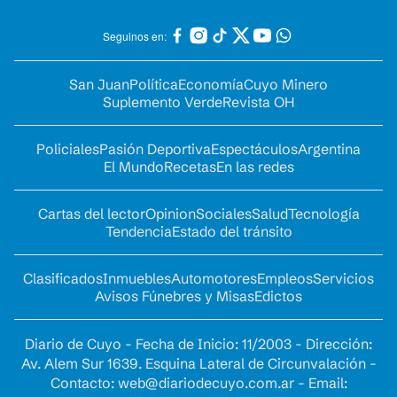
Seguinos en:
San Juan
Política
Economía
Cuyo Minero
Suplemento Verde
Revista OH
Policiales
Pasión Deportiva
Espectáculos
Argentina
El Mundo
Recetas
En las redes
Cartas del lector
Opinion
Sociales
Salud
Tecnología
Tendencia
Estado del tránsito
Clasificados
Inmuebles
Automotores
Empleos
Servicios
Avisos Fúnebres y Misas
Edictos
Diario de Cuyo - Fecha de Inicio: 11/2003 - Dirección:
Av. Alem Sur 1639. Esquina Lateral de Circunvalación -
Contacto:
web@diariodecuyo.com.ar
- Email: