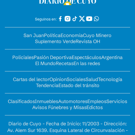
Seguinos en:
San Juan
Política
Economía
Cuyo Minero
Suplemento Verde
Revista OH
Policiales
Pasión Deportiva
Espectáculos
Argentina
El Mundo
Recetas
En las redes
Cartas del lector
Opinion
Sociales
Salud
Tecnología
Tendencia
Estado del tránsito
Clasificados
Inmuebles
Automotores
Empleos
Servicios
Avisos Fúnebres y Misas
Edictos
Diario de Cuyo - Fecha de Inicio: 11/2003 - Dirección:
Av. Alem Sur 1639. Esquina Lateral de Circunvalación -