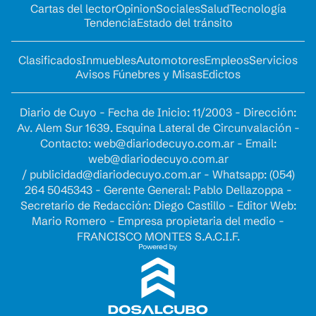
Cartas del lector
Opinion
Sociales
Salud
Tecnología
Tendencia
Estado del tránsito
Clasificados
Inmuebles
Automotores
Empleos
Servicios
Avisos Fúnebres y Misas
Edictos
Diario de Cuyo - Fecha de Inicio: 11/2003 - Dirección:
Av. Alem Sur 1639. Esquina Lateral de Circunvalación -
Contacto:
web@diariodecuyo.com.ar
- Email:
web@diariodecuyo.com.ar
/
publicidad@diariodecuyo.com.ar
-
Whatsapp: (054)
264 5045343 - Gerente General: Pablo Dellazoppa -
Secretario de Redacción: Diego Castillo - Editor Web:
Mario Romero - Empresa propietaria del medio -
FRANCISCO MONTES S.A.C.I.F.