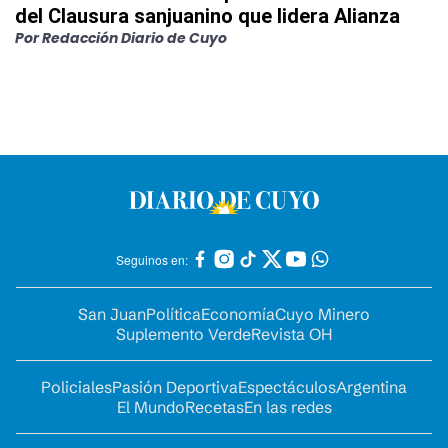
del Clausura sanjuanino que lidera Alianza
Por
Redacción Diario de Cuyo
Seguinos en:
San Juan
Política
Economía
Cuyo Minero
Suplemento Verde
Revista OH
Policiales
Pasión Deportiva
Espectáculos
Argentina
El Mundo
Recetas
En las redes