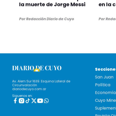
la muerte de Jorge Messi
en la 
Por
Redacción Diario de Cuyo
Por
Redac
Seccione
San Juan
Av. Alem Sur 1639. Esquina Lateral de
Política
Circunvalación
diariodecuyo.com.ar
Economía
Siguenos en:
Cuyo Mine
Suplemen
Revista O