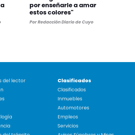
ra
por enseñarle a amar
estos colores"
o
Por
Redacción Diario de Cuyo
 del lector
Clasificados
on
Clasificados
es
Inmuebles
Automotores
logía
Empleos
ncia
Servicios
 del tránsito
Avisos Fúnebres y Misas