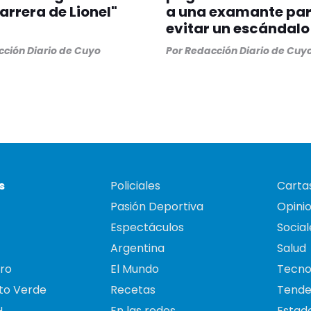
carrera de Lionel"
a una examante pa
evitar un escándalo
ción Diario de Cuyo
Por
Redacción Diario de Cuy
s
Policiales
Cartas
Pasión Deportiva
Opini
Espectáculos
Social
Argentina
Salud
ro
El Mundo
Tecno
to Verde
Recetas
Tende
H
En las redes
Estado