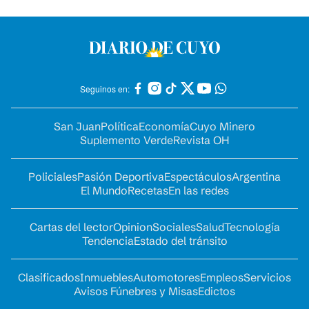
Seguinos en:
San Juan
Política
Economía
Cuyo Minero
Suplemento Verde
Revista OH
Policiales
Pasión Deportiva
Espectáculos
Argentina
El Mundo
Recetas
En las redes
Cartas del lector
Opinion
Sociales
Salud
Tecnología
Tendencia
Estado del tránsito
Clasificados
Inmuebles
Automotores
Empleos
Servicios
Avisos Fúnebres y Misas
Edictos