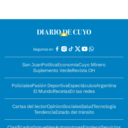
Seguinos en:
San Juan
Política
Economía
Cuyo Minero
Suplemento Verde
Revista OH
Policiales
Pasión Deportiva
Espectáculos
Argentina
El Mundo
Recetas
En las redes
Cartas del lector
Opinion
Sociales
Salud
Tecnología
Tendencia
Estado del tránsito
Clasificados
Inmuebles
Automotores
Empleos
Servicios