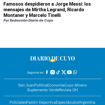
Famosos despidieron a Jorge Messi: los
mensajes de Mirtha Legrand, Ricardo
Montaner y Marcelo Tinelli
Por
Redacción Diario de Cuyo
Seguinos en:
San Juan
Política
Economía
Cuyo Minero
Suplemento Verde
Revista OH
Policiales
Pasión Deportiva
Espectáculos
Argentina