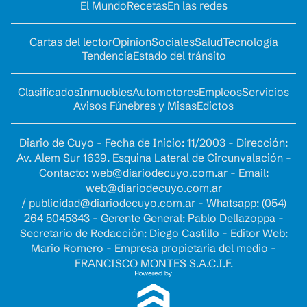
El Mundo
Recetas
En las redes
Cartas del lector
Opinion
Sociales
Salud
Tecnología
Tendencia
Estado del tránsito
Clasificados
Inmuebles
Automotores
Empleos
Servicios
Avisos Fúnebres y Misas
Edictos
Diario de Cuyo - Fecha de Inicio: 11/2003 - Dirección:
Av. Alem Sur 1639. Esquina Lateral de Circunvalación -
Contacto:
web@diariodecuyo.com.ar
- Email:
web@diariodecuyo.com.ar
/
publicidad@diariodecuyo.com.ar
-
Whatsapp: (054)
264 5045343 - Gerente General: Pablo Dellazoppa -
Secretario de Redacción: Diego Castillo - Editor Web:
Mario Romero - Empresa propietaria del medio -
FRANCISCO MONTES S.A.C.I.F.