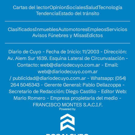
Cartas del lector
Opinion
Sociales
Salud
Tecnología
Tendencia
Estado del tránsito
Clasificados
Inmuebles
Automotores
Empleos
Servicios
Avisos Fúnebres y Misas
Edictos
Diario de Cuyo - Fecha de Inicio: 11/2003 - Dirección:
Av. Alem Sur 1639. Esquina Lateral de Circunvalación -
Contacto:
web@diariodecuyo.com.ar
- Email:
web@diariodecuyo.com.ar
/
publicidad@diariodecuyo.com.ar
-
Whatsapp: (054)
264 5045343 - Gerente General: Pablo Dellazoppa -
Secretario de Redacción: Diego Castillo - Editor Web:
Mario Romero - Empresa propietaria del medio -
FRANCISCO MONTES S.A.C.I.F.