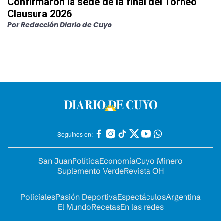
Confirmaron la sede de la final del Torneo
Clausura 2026
Por
Redacción Diario de Cuyo
Seguinos en:
San Juan
Política
Economía
Cuyo Minero
Suplemento Verde
Revista OH
Policiales
Pasión Deportiva
Espectáculos
Argentina
El Mundo
Recetas
En las redes