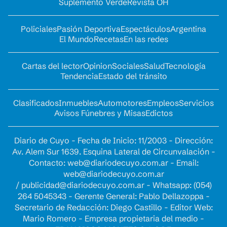
Suplemento Verde
Revista OH
Policiales
Pasión Deportiva
Espectáculos
Argentina
El Mundo
Recetas
En las redes
Cartas del lector
Opinion
Sociales
Salud
Tecnología
Tendencia
Estado del tránsito
Clasificados
Inmuebles
Automotores
Empleos
Servicios
Avisos Fúnebres y Misas
Edictos
Diario de Cuyo - Fecha de Inicio: 11/2003 - Dirección:
Av. Alem Sur 1639. Esquina Lateral de Circunvalación -
Contacto:
web@diariodecuyo.com.ar
- Email:
web@diariodecuyo.com.ar
/
publicidad@diariodecuyo.com.ar
-
Whatsapp: (054)
264 5045343 - Gerente General: Pablo Dellazoppa -
Secretario de Redacción: Diego Castillo - Editor Web:
Mario Romero - Empresa propietaria del medio -