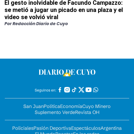
El gesto inolvidable de Facundo Campazzo:
se metió a jugar un picado en una plaza y el
video se volvió viral
Por
Redacción Diario de Cuyo
Seguinos en:
San Juan
Política
Economía
Cuyo Minero
Suplemento Verde
Revista OH
Policiales
Pasión Deportiva
Espectáculos
Argentina