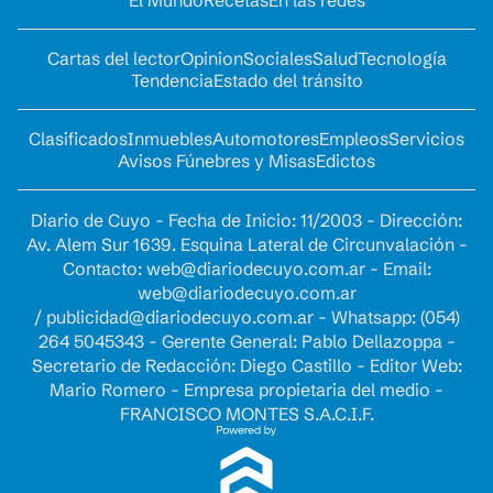
El Mundo
Recetas
En las redes
Cartas del lector
Opinion
Sociales
Salud
Tecnología
Tendencia
Estado del tránsito
Clasificados
Inmuebles
Automotores
Empleos
Servicios
Avisos Fúnebres y Misas
Edictos
Diario de Cuyo - Fecha de Inicio: 11/2003 - Dirección:
Av. Alem Sur 1639. Esquina Lateral de Circunvalación -
Contacto:
web@diariodecuyo.com.ar
- Email:
web@diariodecuyo.com.ar
/
publicidad@diariodecuyo.com.ar
-
Whatsapp: (054)
264 5045343 - Gerente General: Pablo Dellazoppa -
Secretario de Redacción: Diego Castillo - Editor Web:
Mario Romero - Empresa propietaria del medio -
FRANCISCO MONTES S.A.C.I.F.