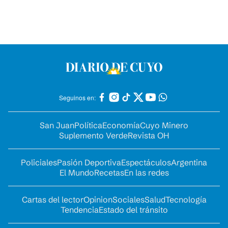
Seguinos en:
San Juan
Política
Economía
Cuyo Minero
Suplemento Verde
Revista OH
Policiales
Pasión Deportiva
Espectáculos
Argentina
El Mundo
Recetas
En las redes
Cartas del lector
Opinion
Sociales
Salud
Tecnología
Tendencia
Estado del tránsito