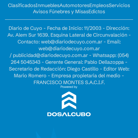
Clasificados
Inmuebles
Automotores
Empleos
Servicios
Avisos Fúnebres y Misas
Edictos
Diario de Cuyo - Fecha de Inicio: 11/2003 - Dirección:
Av. Alem Sur 1639. Esquina Lateral de Circunvalación -
Contacto:
web@diariodecuyo.com.ar
- Email:
web@diariodecuyo.com.ar
/
publicidad@diariodecuyo.com.ar
-
Whatsapp: (054)
264 5045343 - Gerente General: Pablo Dellazoppa -
Secretario de Redacción: Diego Castillo - Editor Web:
Mario Romero - Empresa propietaria del medio -
FRANCISCO MONTES S.A.C.I.F.