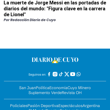
La muerte de Jorge Messi en las portadas de
diarios del mundo: "Figura clave en la carrera
de Lionel"
Por
Redacción Diario de Cuyo
Seguinos en:
San Juan
Política
Economía
Cuyo Minero
Suplemento Verde
Revista OH
Policiales
Pasión Deportiva
Espectáculos
Argentina