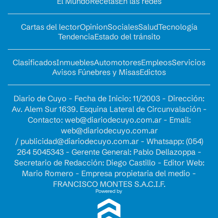
El Mundo
Recetas
En las redes
Cartas del lector
Opinion
Sociales
Salud
Tecnología
Tendencia
Estado del tránsito
Clasificados
Inmuebles
Automotores
Empleos
Servicios
Avisos Fúnebres y Misas
Edictos
Diario de Cuyo - Fecha de Inicio: 11/2003 - Dirección:
Av. Alem Sur 1639. Esquina Lateral de Circunvalación -
Contacto:
web@diariodecuyo.com.ar
- Email:
web@diariodecuyo.com.ar
/
publicidad@diariodecuyo.com.ar
-
Whatsapp: (054)
264 5045343 - Gerente General: Pablo Dellazoppa -
Secretario de Redacción: Diego Castillo - Editor Web:
Mario Romero - Empresa propietaria del medio -
FRANCISCO MONTES S.A.C.I.F.