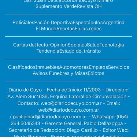
San Juan
Política
Economía
Cuyo Minero
Suplemento Verde
Revista OH
Policiales
Pasión Deportiva
Espectáculos
Argentina
El Mundo
Recetas
En las redes
Cartas del lector
Opinion
Sociales
Salud
Tecnología
Tendencia
Estado del tránsito
Clasificados
Inmuebles
Automotores
Empleos
Servicios
Avisos Fúnebres y Misas
Edictos
Diario de Cuyo - Fecha de Inicio: 11/2003 - Dirección:
Av. Alem Sur 1639. Esquina Lateral de Circunvalación -
Contacto:
web@diariodecuyo.com.ar
- Email:
web@diariodecuyo.com.ar
/
publicidad@diariodecuyo.com.ar
-
Whatsapp: (054)
264 5045343 - Gerente General: Pablo Dellazoppa -
Secretario de Redacción: Diego Castillo - Editor Web:
Mario Romero - Empresa propietaria del medio -