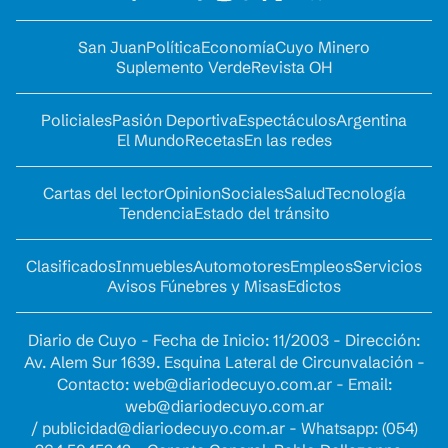
San Juan
Política
Economía
Cuyo Minero
Suplemento Verde
Revista OH
Policiales
Pasión Deportiva
Espectáculos
Argentina
El Mundo
Recetas
En las redes
Cartas del lector
Opinion
Sociales
Salud
Tecnología
Tendencia
Estado del tránsito
Clasificados
Inmuebles
Automotores
Empleos
Servicios
Avisos Fúnebres y Misas
Edictos
Diario de Cuyo - Fecha de Inicio: 11/2003 - Dirección:
Av. Alem Sur 1639. Esquina Lateral de Circunvalación -
Contacto:
web@diariodecuyo.com.ar
- Email:
web@diariodecuyo.com.ar
/
publicidad@diariodecuyo.com.ar
-
Whatsapp: (054)