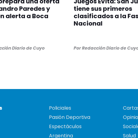
prepara una oferta
Juegos Evita: San J
andro Paredes y
tiene sus primeros
n alerta a Boca
clasificados a la Fa
Nacional
ción Diario de Cuyo
Por
Redacción Diario de Cuy
s
Policiales
Cartas
Pasión Deportiva
Opini
Espectáculos
Social
Argentina
Salud