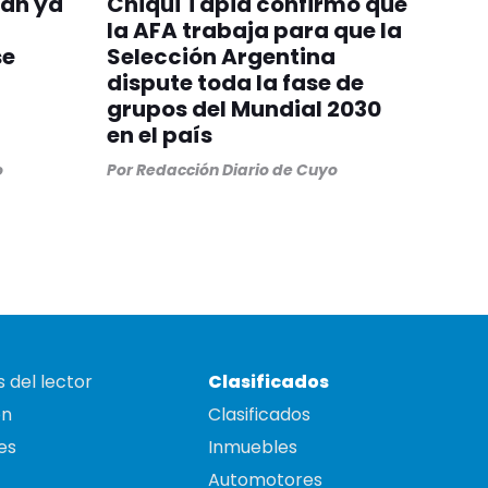
uan ya
Chiqui Tapia confirmó que
la AFA trabaja para que la
se
Selección Argentina
dispute toda la fase de
grupos del Mundial 2030
en el país
o
Por
Redacción Diario de Cuyo
 del lector
Clasificados
on
Clasificados
es
Inmuebles
Automotores