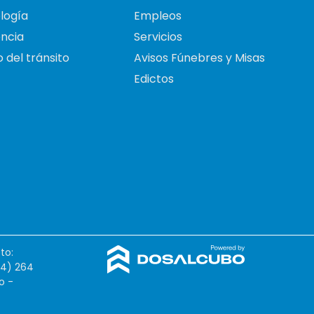
logía
Empleos
ncia
Servicios
 del tránsito
Avisos Fúnebres y Misas
Edictos
to:
54) 264
o -