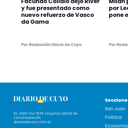
Facundo Colidio dejó River
Milan 
y fue presentado como
por Le
nuevo refuerzo de Vasco
pone e
da Gama
Por
Redacción Diario de Cuyo
Por
Redac
Seccione
San Juan
Av. Alem Sur 1639. Esquina Lateral de
Política
Circunvalación
diariodecuyo.com.ar
Economía