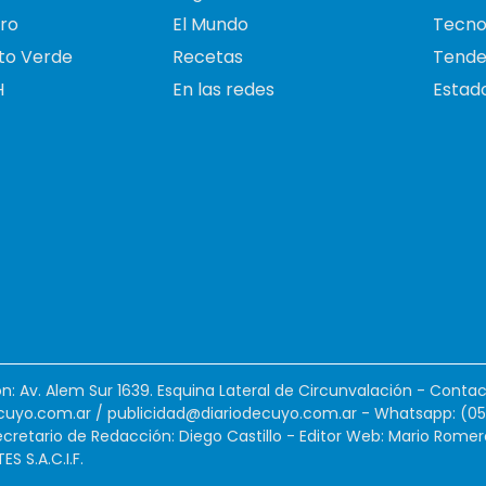
ro
El Mundo
Tecno
to Verde
Recetas
Tende
H
En las redes
Estado
ión: Av. Alem Sur 1639. Esquina Lateral de Circunvalación - Contac
cuyo.com.ar
/
publicidad@diariodecuyo.com.ar
-
Whatsapp: (0
cretario de Redacción: Diego Castillo - Editor Web: Mario Romer
 S.A.C.I.F.