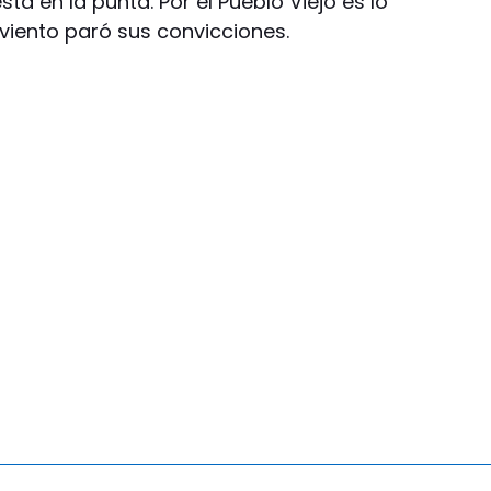
tá en la punta. Por el Pueblo Viejo es lo
 viento paró sus convicciones.