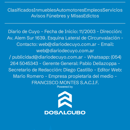
Clasificados
Inmuebles
Automotores
Empleos
Servicios
Avisos Fúnebres y Misas
Edictos
Diario de Cuyo - Fecha de Inicio: 11/2003 - Dirección:
Av. Alem Sur 1639. Esquina Lateral de Circunvalación -
Contacto:
web@diariodecuyo.com.ar
- Email:
web@diariodecuyo.com.ar
/
publicidad@diariodecuyo.com.ar
-
Whatsapp: (054)
264 5045343 - Gerente General: Pablo Dellazoppa -
Secretario de Redacción: Diego Castillo - Editor Web:
Mario Romero - Empresa propietaria del medio -
FRANCISCO MONTES S.A.C.I.F.