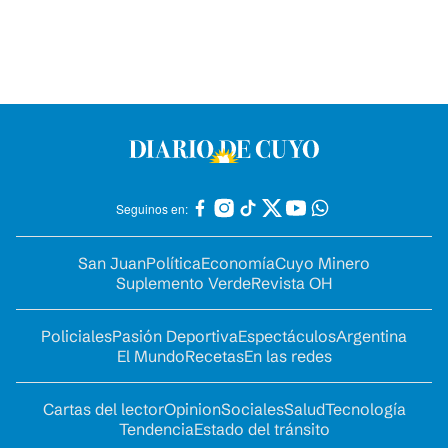
Seguinos en:
San Juan
Política
Economía
Cuyo Minero
Suplemento Verde
Revista OH
Policiales
Pasión Deportiva
Espectáculos
Argentina
El Mundo
Recetas
En las redes
Cartas del lector
Opinion
Sociales
Salud
Tecnología
Tendencia
Estado del tránsito