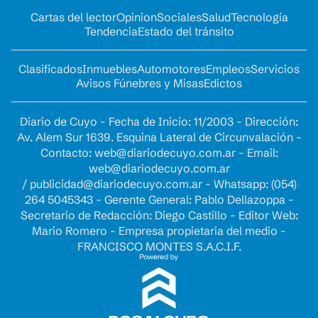
Cartas del lector
Opinion
Sociales
Salud
Tecnología
Tendencia
Estado del tránsito
Clasificados
Inmuebles
Automotores
Empleos
Servicios
Avisos Fúnebres y Misas
Edictos
Diario de Cuyo - Fecha de Inicio: 11/2003 - Dirección:
Av. Alem Sur 1639. Esquina Lateral de Circunvalación -
Contacto:
web@diariodecuyo.com.ar
- Email:
web@diariodecuyo.com.ar
/
publicidad@diariodecuyo.com.ar
-
Whatsapp: (054)
264 5045343 - Gerente General: Pablo Dellazoppa -
Secretario de Redacción: Diego Castillo - Editor Web:
Mario Romero - Empresa propietaria del medio -
FRANCISCO MONTES S.A.C.I.F.