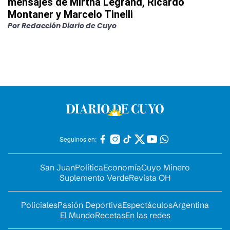
mensajes de Mirtha Legrand, Ricardo
Montaner y Marcelo Tinelli
Por
Redacción Diario de Cuyo
Seguinos en:
San Juan
Política
Economía
Cuyo Minero
Suplemento Verde
Revista OH
Policiales
Pasión Deportiva
Espectáculos
Argentina
El Mundo
Recetas
En las redes