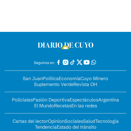
Seguinos en:
San Juan
Política
Economía
Cuyo Minero
Suplemento Verde
Revista OH
Policiales
Pasión Deportiva
Espectáculos
Argentina
El Mundo
Recetas
En las redes
Cartas del lector
Opinion
Sociales
Salud
Tecnología
Tendencia
Estado del tránsito