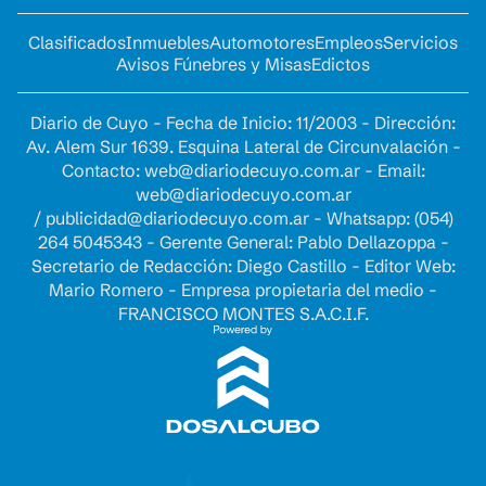
Clasificados
Inmuebles
Automotores
Empleos
Servicios
Avisos Fúnebres y Misas
Edictos
Diario de Cuyo - Fecha de Inicio: 11/2003 - Dirección:
Av. Alem Sur 1639. Esquina Lateral de Circunvalación -
Contacto:
web@diariodecuyo.com.ar
- Email:
web@diariodecuyo.com.ar
/
publicidad@diariodecuyo.com.ar
-
Whatsapp: (054)
264 5045343 - Gerente General: Pablo Dellazoppa -
Secretario de Redacción: Diego Castillo - Editor Web:
Mario Romero - Empresa propietaria del medio -
FRANCISCO MONTES S.A.C.I.F.