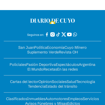
Seguinos en:
San Juan
Política
Economía
Cuyo Minero
Suplemento Verde
Revista OH
Policiales
Pasión Deportiva
Espectáculos
Argentina
El Mundo
Recetas
En las redes
Cartas del lector
Opinion
Sociales
Salud
Tecnología
Tendencia
Estado del tránsito
Clasificados
Inmuebles
Automotores
Empleos
Servicios
Avisos Fúnebres y Misas
Edictos