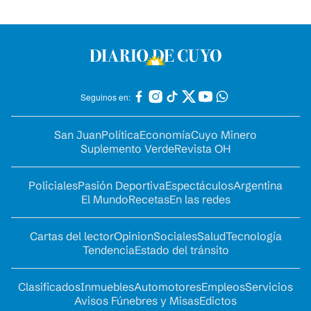
Seguinos en:
San Juan
Política
Economía
Cuyo Minero
Suplemento Verde
Revista OH
Policiales
Pasión Deportiva
Espectáculos
Argentina
El Mundo
Recetas
En las redes
Cartas del lector
Opinion
Sociales
Salud
Tecnología
Tendencia
Estado del tránsito
Clasificados
Inmuebles
Automotores
Empleos
Servicios
Avisos Fúnebres y Misas
Edictos