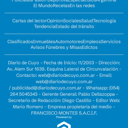
El Mundo
Recetas
En las redes
Cartas del lector
Opinion
Sociales
Salud
Tecnología
Tendencia
Estado del tránsito
Clasificados
Inmuebles
Automotores
Empleos
Servicios
Avisos Fúnebres y Misas
Edictos
Diario de Cuyo - Fecha de Inicio: 11/2003 - Dirección:
Av. Alem Sur 1639. Esquina Lateral de Circunvalación -
Contacto:
web@diariodecuyo.com.ar
- Email:
web@diariodecuyo.com.ar
/
publicidad@diariodecuyo.com.ar
-
Whatsapp: (054)
264 5045343 - Gerente General: Pablo Dellazoppa -
Secretario de Redacción: Diego Castillo - Editor Web:
Mario Romero - Empresa propietaria del medio -
FRANCISCO MONTES S.A.C.I.F.