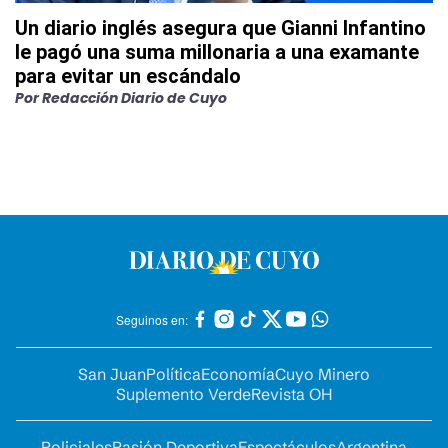
Un diario inglés asegura que Gianni Infantino
le pagó una suma millonaria a una examante
para evitar un escándalo
Por
Redacción Diario de Cuyo
Seguinos en:
San Juan
Política
Economía
Cuyo Minero
Suplemento Verde
Revista OH
Policiales
Pasión Deportiva
Espectáculos
Argentina