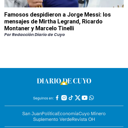
Famosos despidieron a Jorge Messi: los
mensajes de Mirtha Legrand, Ricardo
Montaner y Marcelo Tinelli
Por
Redacción Diario de Cuyo
Seguinos en:
San Juan
Política
Economía
Cuyo Minero
Suplemento Verde
Revista OH