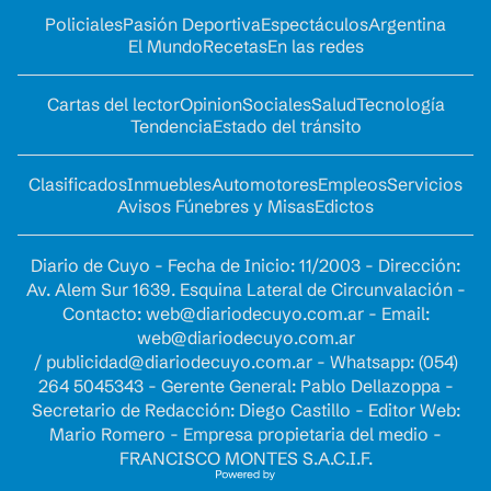
Policiales
Pasión Deportiva
Espectáculos
Argentina
El Mundo
Recetas
En las redes
Cartas del lector
Opinion
Sociales
Salud
Tecnología
Tendencia
Estado del tránsito
Clasificados
Inmuebles
Automotores
Empleos
Servicios
Avisos Fúnebres y Misas
Edictos
Diario de Cuyo - Fecha de Inicio: 11/2003 - Dirección:
Av. Alem Sur 1639. Esquina Lateral de Circunvalación -
Contacto:
web@diariodecuyo.com.ar
- Email:
web@diariodecuyo.com.ar
/
publicidad@diariodecuyo.com.ar
-
Whatsapp: (054)
264 5045343 - Gerente General: Pablo Dellazoppa -
Secretario de Redacción: Diego Castillo - Editor Web:
Mario Romero - Empresa propietaria del medio -
FRANCISCO MONTES S.A.C.I.F.