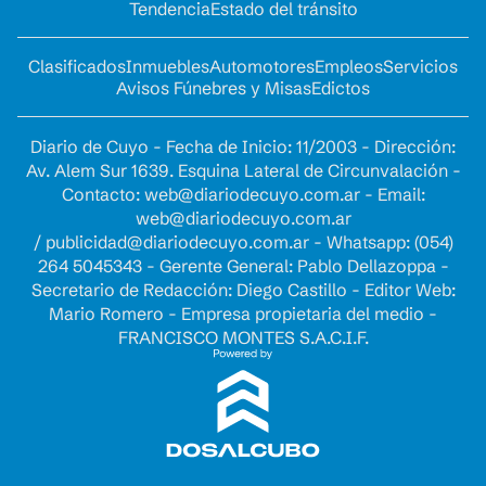
Tendencia
Estado del tránsito
Clasificados
Inmuebles
Automotores
Empleos
Servicios
Avisos Fúnebres y Misas
Edictos
Diario de Cuyo - Fecha de Inicio: 11/2003 - Dirección:
Av. Alem Sur 1639. Esquina Lateral de Circunvalación -
Contacto:
web@diariodecuyo.com.ar
- Email:
web@diariodecuyo.com.ar
/
publicidad@diariodecuyo.com.ar
-
Whatsapp: (054)
264 5045343 - Gerente General: Pablo Dellazoppa -
Secretario de Redacción: Diego Castillo - Editor Web:
Mario Romero - Empresa propietaria del medio -
FRANCISCO MONTES S.A.C.I.F.