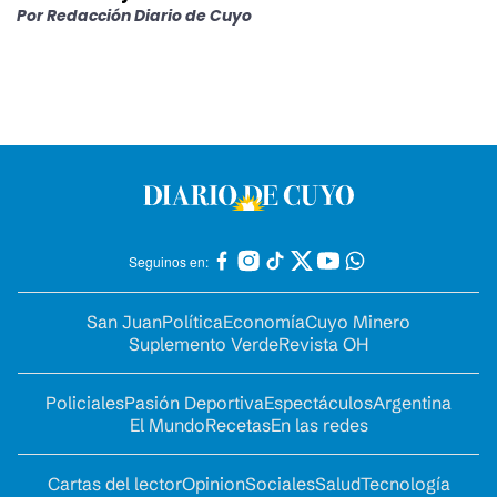
Por
Redacción Diario de Cuyo
Seguinos en:
San Juan
Política
Economía
Cuyo Minero
Suplemento Verde
Revista OH
Policiales
Pasión Deportiva
Espectáculos
Argentina
El Mundo
Recetas
En las redes
Cartas del lector
Opinion
Sociales
Salud
Tecnología